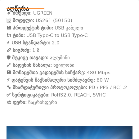
აღწერა
🔹 ბრენდი:
UGREEN
🆔 მოდელი:
US261 (50150)
💾 პროდუქტის ტიპი:
USB კაბელი
🔌 ტიპი:
USB Type-C to USB Type-C
⚡ USB სტანდარტი:
2.0
📏 სიგრძე:
1 მ
🛡 მტკიცე თავადი:
ალუმინი
🔗 სადენის მასალა:
ნეილონი
💾 მონაცემთა გადაცემის სიჩქარე:
480 Mbps
⚡ დატენვის მაქსიმალური სიმძლავრე:
60 W
🔧 მხარდაჭერილი პროტოკოლები:
PD / PPS / BC1.2
✅ სერტიფიკატები:
RoHS2.0, REACH, SVHC
🎨 ფერი:
ნაცრისფერი