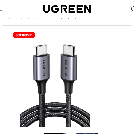
🎁 აირჩიე საჩუქარი და მიიღე უფასო მიწოდება (მინ 100₾-
ზე შეკვეთაზე)
მთავარი
კაბელები
Type-C კაბელები
ᲒᲐᲧᲘᲓᲣᲚᲘᲐ