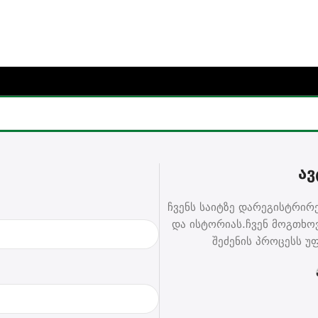
რჩიე საჩუქარი და მიიღე უფასო მიწოდება (მინ 100₾-ზე შეკვ
ᲐᲕ
ჩვენს საიტზე დარეგისტრირე
და ისტორიას.ჩვენ მოგთხ
შეძენის პროცესს უ