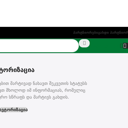
ეთაზე)
Პარტნიორები
Გახდი Პარტნიო
NAS
ფასდაკლებები
ᲢᲝᲠᲘᲖᲐᲪᲘᲐ
ბით მარტივად ნახავთ შეკვეთის სტატუსს
ოვთ მხოლოდ იმ ინფორმაციას, რომელიც
ფრო სწრაფს და მარტივს გახდის.
Ავტორიზაცია