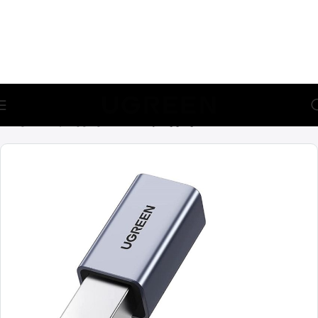
🎁 აირჩიე საჩუქარი და მიიღე უფასო მიწოდება (მინ 100₾-
ზე შეკვეთაზე)
მთავარი
ადაპტერები
USB ადაპტერები