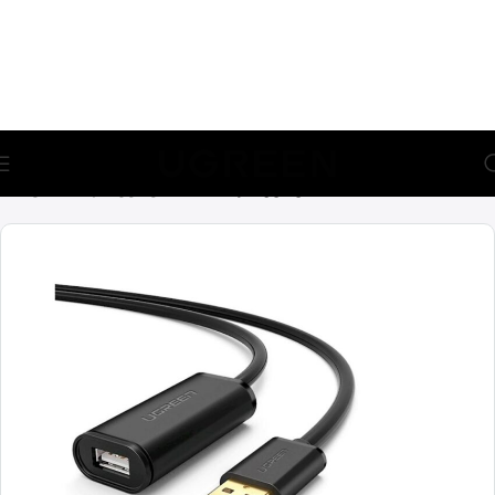
🎁 აირჩიე საჩუქარი და მიიღე უფასო მიწოდება (მინ 100₾-
ზე შეკვეთაზე)
მთავარი
ადაპტერები
USB ადაპტერები