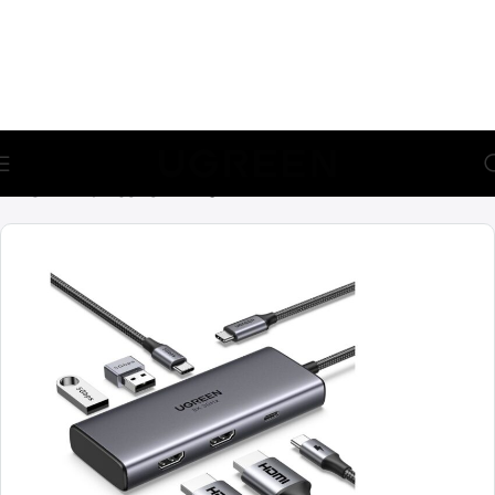
🎁 აირჩიე საჩუქარი და მიიღე უფასო მიწოდება (მინ 100₾-
ზე შეკვეთაზე)
მთავარი
ადაპტერები
ჰაბები