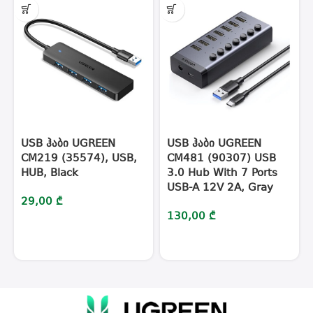
USB ჰაბი UGREEN
USB ჰაბი UGREEN
CM219 (35574), USB,
CM481 (90307) USB
HUB, Black
3.0 Hub With 7 Ports
USB-A 12V 2A, Gray
29,00
₾
130,00
₾