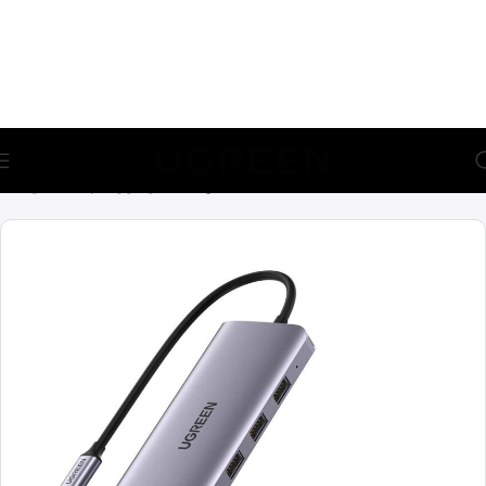
🎁 აირჩიე საჩუქარი და მიიღე უფასო მიწოდება (მინ 100₾-
ზე შეკვეთაზე)
მთავარი
ადაპტერები
ჰაბები