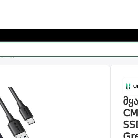
რჩიე საჩუქარი და მიიღე უფასო მიწოდება (მინ 100₾-ზე შეკვ
სკის ქეისი UGREEN CM578 (15512), M.2 NVMe SSD Enclosu
მყ
CM
SS
Gr