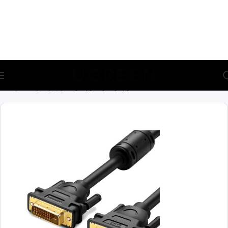
🎁 აირჩიე საჩუქარი და მიიღე უფასო მიწოდება (მინ 100₾-
ზე შეკვეთაზე)
მთავარი
კაბელები
ვიდეო კაბელები