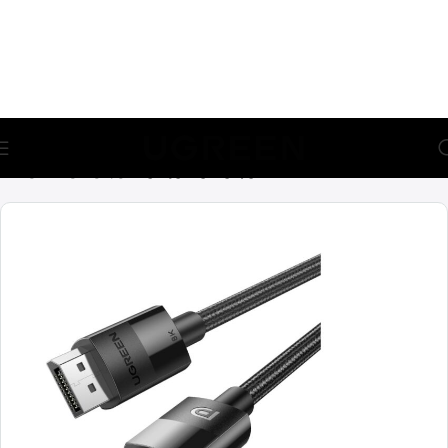
🎁 აირჩიე საჩუქარი და მიიღე უფასო მიწოდება (მინ 100₾-
ზე შეკვეთაზე)
მთავარი
კაბელები
ვიდეო კაბელები