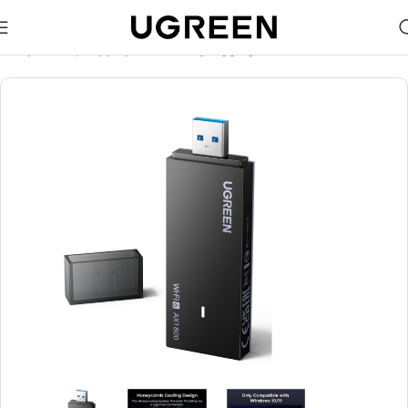
🎁 აირჩიე საჩუქარი და მიიღე უფასო მიწოდება (მინ 100₾-
ზე შეკვეთაზე)
მთავარი
ადაპტერები
Wi-Fi ადაპტერები