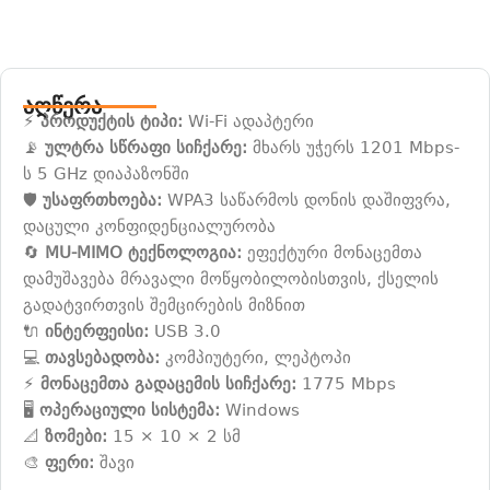
აღწერა
⚡
პროდუქტის ტიპი:
Wi-Fi ადაპტერი
📡
ულტრა სწრაფი სიჩქარე:
მხარს უჭერს 1201 Mbps-
ს 5 GHz დიაპაზონში
🛡️
უსაფრთხოება:
WPA3 საწარმოს დონის დაშიფვრა,
დაცული კონფიდენციალურობა
🔄
MU-MIMO ტექნოლოგია:
ეფექტური მონაცემთა
დამუშავება მრავალი მოწყობილობისთვის, ქსელის
გადატვირთვის შემცირების მიზნით
🔌
ინტერფეისი:
USB 3.0
💻
თავსებადობა:
კომპიუტერი, ლეპტოპი
⚡
მონაცემთა გადაცემის სიჩქარე:
1775 Mbps
🖥️
ოპერაციული სისტემა:
Windows
📐
ზომები:
15 × 10 × 2 სმ
🎨
ფერი:
შავი