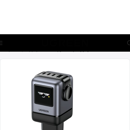
🎁 აირჩიე საჩუქარი და მიიღე უფასო მიწოდება (მინ 100₾-
ზე შეკვეთაზე)
მთავარი
დამტენები
მობილურის დამტენები