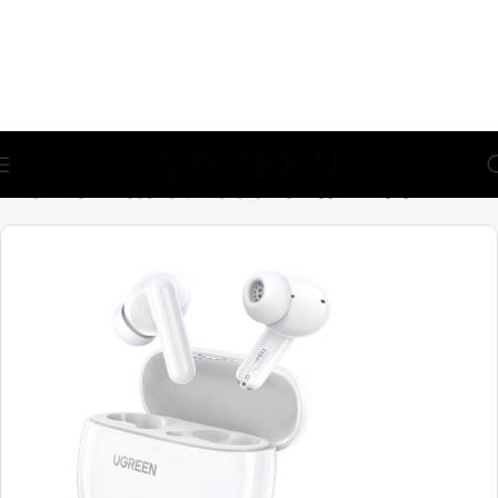
🎁 აირჩიე საჩუქარი და მიიღე უფასო მიწოდება (მინ 100₾-
ზე შეკვეთაზე)
მთავარი
კომპიუტერული აქსესუარები
ყურსასმენები