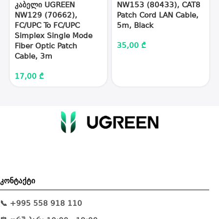
კაბელი UGREEN
NW153 (80433), CAT8
NW129 (70662),
Patch Cord LAN Cable,
FC/UPC To FC/UPC
5m, Black
Simplex Single Mode
35,00
₾
Fiber Optic Patch
Cable, 3m
17,00
₾
კონტაქტი
📞 +995 558 918 110