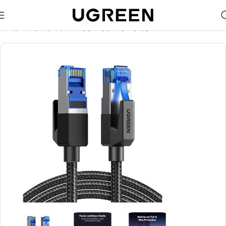
🎁 აირჩიე საჩუქარი და მიიღე უფასო მიწოდება (მინ 100₾-
ზე შეკვეთაზე)
მთავარი
კაბელები
ინტერნეტის კაბელები