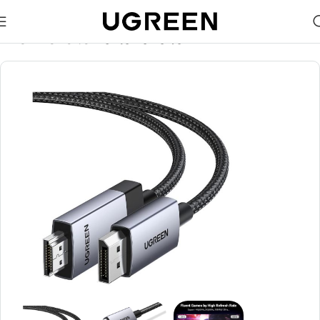
🎁 აირჩიე საჩუქარი და მიიღე უფასო მიწოდება (მინ 100₾-
ზე შეკვეთაზე)
მთავარი
კაბელები
ვიდეო კაბელები