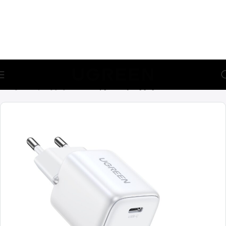
🎁 აირჩიე საჩუქარი და მიიღე უფასო მიწოდება (მინ 100₾-
ზე შეკვეთაზე)
მთავარი
დამტენები
მობილურის დამტენები