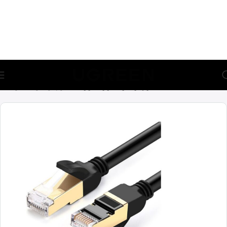
🎁 აირჩიე საჩუქარი და მიიღე უფასო მიწოდება (მინ 100₾-
ზე შეკვეთაზე)
მთავარი
კაბელები
ინტერნეტის კაბელები